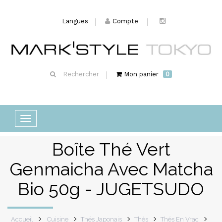
Langues
Compte
Rechercher
Mon panier
0
Basculer
la
Boîte Thé Vert
navigation
Genmaicha Avec Matcha
Bio 50g - JUGETSUDO
Accueil
Cuisine
Thés Japonais
Thés
Thés En Vrac