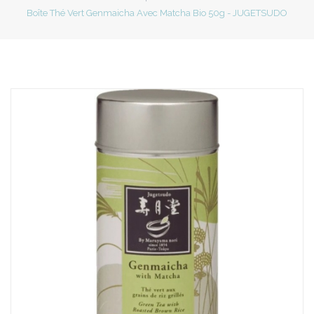
Boîte Thé Vert Genmaicha Avec Matcha Bio 50g - JUGETSUDO