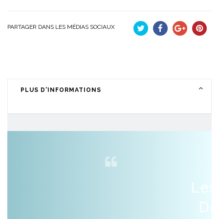
PARTAGER DANS LES MÉDIAS SOCIAUX
Tweet
Partager
Google+
Pinteres
PLUS D'INFORMATIONS
Les
De