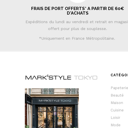
FRAIS DE PORT OFFERTS* A PARTIR DE 60€
D'ACHATS
Expéditions du lundi au vendredi et retrait en magas
offert pour plus de souplesse.
*Uniquement en France Métropolitaine.
CATÉGO
Papeteri
Beauté
Maison
Cuisine
Loisir
Mode