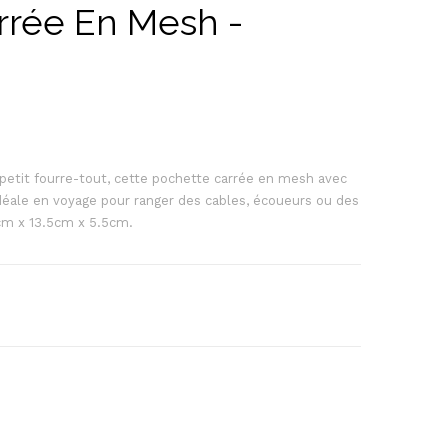
rrée En Mesh -
etit fourre-tout, cette pochette carrée en mesh avec
éale en voyage pour ranger des cables, écoueurs ou des
cm x 13.5cm x 5.5cm.