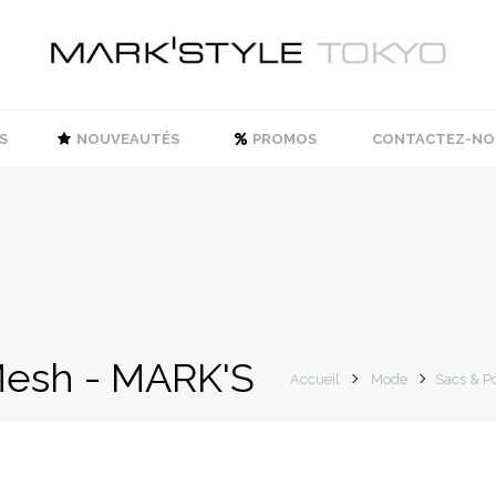
S
NOUVEAUTÉS
PROMOS
CONTACTEZ-NO
Mesh - MARK'S
Accueil
Mode
Sacs & P