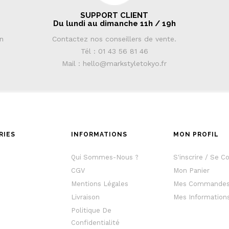
SUPPORT CLIENT
Du lundi au dimanche 11h / 19h
in
Contactez nos conseillers de vente.
Tél : 01 43 56 81 46
Mail : hello@markstyletokyo.fr
RIES
INFORMATIONS
MON PROFIL
e
Qui Sommes-Nous ?
S'inscrire / Se C
CGV
Mon Panier
Mentions Légales
Mes Commande
Livraison
Mes Information
Politique De
Confidentialité