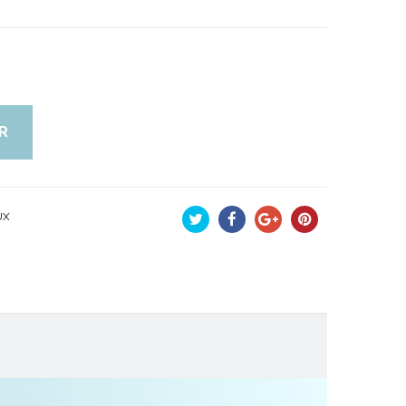
R
UX
Tweet
Partager
Google+
Pinterest