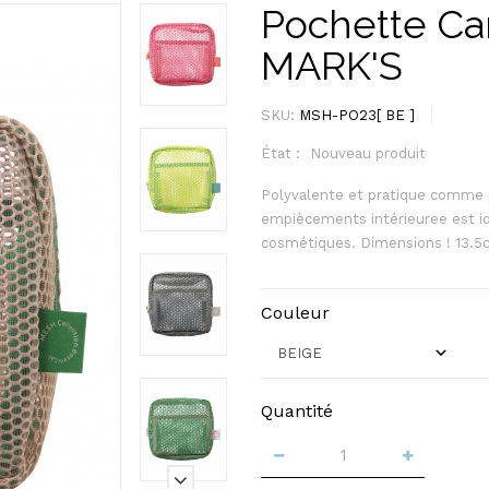
Pochette Ca
MARK'S
SKU:
MSH-PO23[ BE ]
État :
Nouveau produit
Polyvalente et pratique comme p
empiècements intérieuree est id
cosmétiques. Dimensions ! 13.5
Couleur
Quantité