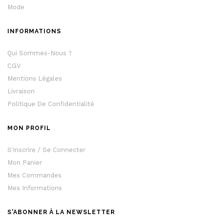
Mode
INFORMATIONS
Qui Sommes-Nous ?
CGV
Mentions Légales
Livraison
Politique De Confidentialité
MON PROFIL
S'inscrire / Se Connecter
Mon Panier
Mes Commandes
Mes Informations
S'ABONNER À LA NEWSLETTER