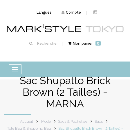
Langues
Compte
Rechercher
Mon panier
0
Basculer
Sac Shupatto Brick
la
navigation
Brown (2 Tailles) -
MARNA
Accueil
Mode
Sacs & Pochettes
Sacs
Tote Bag & Shopping Bag
Sac Shupatto Brick Brown (2 Tailles) -