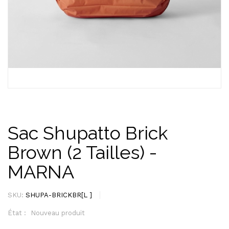
Sac Shupatto Brick
Brown (2 Tailles) -
MARNA
SKU:
SHUPA-BRICKBR[L ]
État :
Nouveau produit