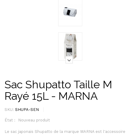
Sac Shupatto Taille M
Rayé 15L - MARNA
SKU:
SHUPA-SEN
État :
Nouveau produit
Le sac japonais Shupatto de la marque MARNA est l'accessoire