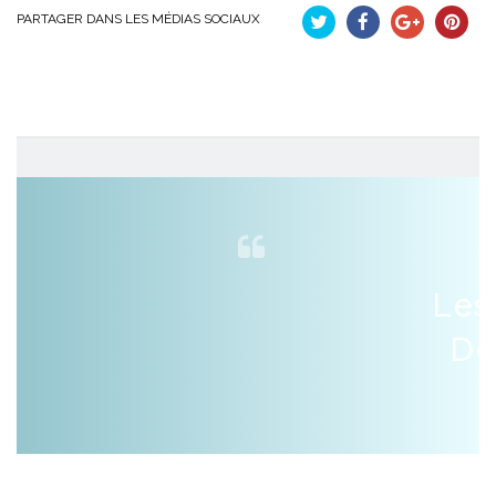
PARTAGER DANS LES MÉDIAS SOCIAUX
Tweet
Partager
Google+
Pinteres
Les
De