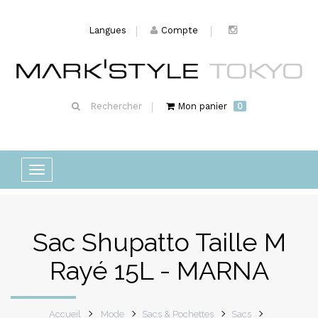
Langues
Compte
Rechercher
Mon panier
0
Basculer
la
navigation
Sac Shupatto Taille M
Rayé 15L - MARNA
Accueil
Mode
Sacs & Pochettes
Sacs