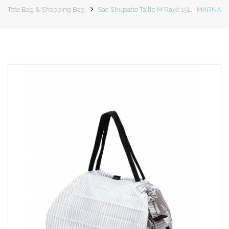
Tote Bag & Shopping Bag
Sac Shupatto Taille M Rayé 15L - MARNA