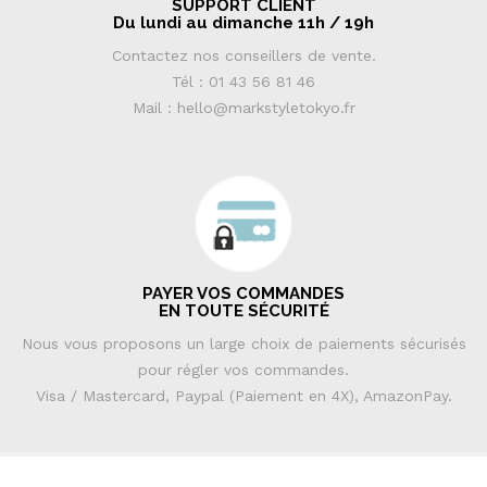
SUPPORT CLIENT
Du lundi au dimanche 11h / 19h
Contactez nos conseillers de vente.
Tél : 01 43 56 81 46
Mail : hello@markstyletokyo.fr
PAYER VOS COMMANDES
EN TOUTE SÉCURITÉ
Nous vous proposons un large choix de paiements sécurisés
pour régler vos commandes.
Visa / Mastercard, Paypal (Paiement en 4X), AmazonPay.