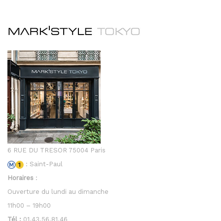
6 RUE DU TRESOR 75004 Paris
: Saint-Paul
Horaires
:
Ouverture du lundi au dimanche
11h00 – 19h00
Tél :
01.43.56.81.46