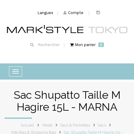
Langues
Compte
Rechercher
Mon panier
0
Basculer
la
navigation
Sac Shupatto Taille M
Hagire 15L - MARNA
Accueil
Mode
Sacs & Pochettes
Sacs
Tote Bag & Shopping Bag
Sac Shupatto Taille M Hagire 15L -