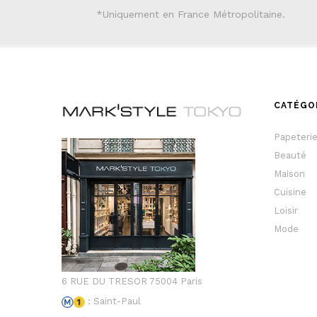
*Uniquement en France Métropolitaine.
CATÉGO
Papeteri
Beauté
Maison
Cuisine
Loisir
Mode
6 RUE DU TRESOR 75004 Paris
: Saint-Paul