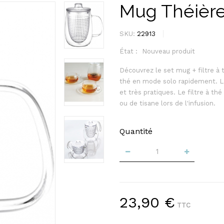
Mug Théière
SKU:
22913
État :
Nouveau produit
Découvrez le set mug + filtre à 
thé en mode solo rapidement. 
et très pratiques. Le filtre à th
ou de tisane lors de l'infusion.
Quantité
23,90 €
TTC