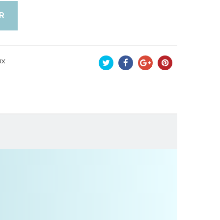
R
UX
Tweet
Partager
Google+
Pinterest