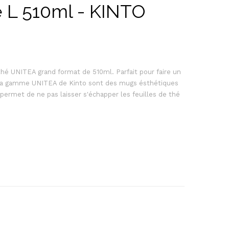
 L 510ml - KINTO
thé UNITEA grand format de 510ml. Parfait pour faire un
La gamme UNITEA de Kinto sont des mugs ésthétiques
é permet de ne pas laisser s'échapper les feuilles de thé