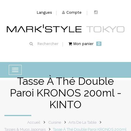
Langues
Compte
Rechercher
Mon panier
0
Basculer
Tasse À Thé Double
la
navigation
Paroi KRONOS 200ml -
KINTO
Accueil
Cuisine
Arts De La Table
Tasses & Mugs Japonais
Tasse À Thé Double Paroi KRONOS 200ml