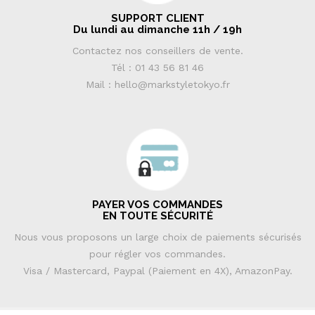
SUPPORT CLIENT
Du lundi au dimanche 11h / 19h
Contactez nos conseillers de vente.
Tél : 01 43 56 81 46
Mail : hello@markstyletokyo.fr
PAYER VOS COMMANDES
EN TOUTE SÉCURITÉ
Nous vous proposons un large choix de paiements sécurisés
pour régler vos commandes.
Visa / Mastercard, Paypal (Paiement en 4X), AmazonPay.