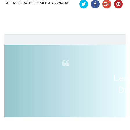
PARTAGER DANS LES MÉDIAS SOCIAUX
Tweet
Partager
Google+
Pinteres
Les
De