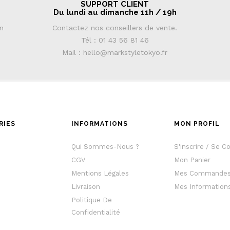
SUPPORT CLIENT
Du lundi au dimanche 11h / 19h
in
Contactez nos conseillers de vente.
Tél : 01 43 56 81 46
Mail : hello@markstyletokyo.fr
RIES
INFORMATIONS
MON PROFIL
e
Qui Sommes-Nous ?
S'inscrire / Se C
CGV
Mon Panier
Mentions Légales
Mes Commande
Livraison
Mes Information
Politique De
Confidentialité