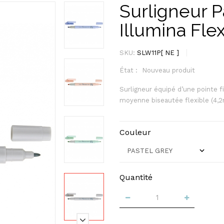
Surligneur P
Illumina Fle
SKU:
SLW11P[ NE ]
État :
Nouveau produit
Surligneur équipé d’une pointe f
moyenne biseautée flexible (4,2
Couleur
Quantité