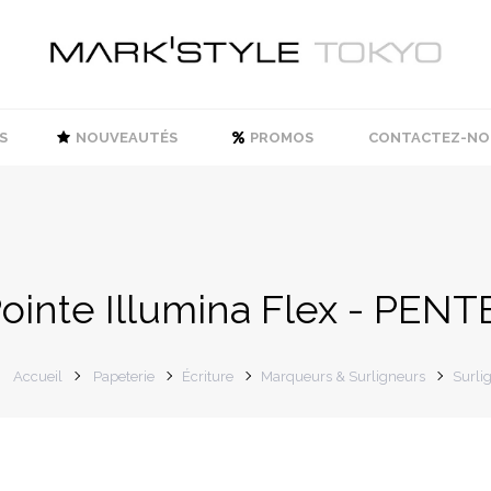
S
NOUVEAUTÉS
PROMOS
CONTACTEZ-NO
Pointe Illumina Flex - PENT
Accueil
Papeterie
Écriture
Marqueurs & Surligneurs
Surli