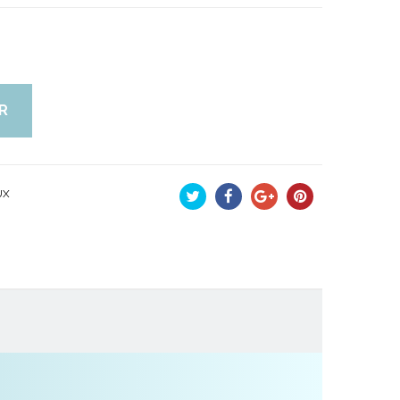
R
UX
Tweet
Partager
Google+
Pinterest