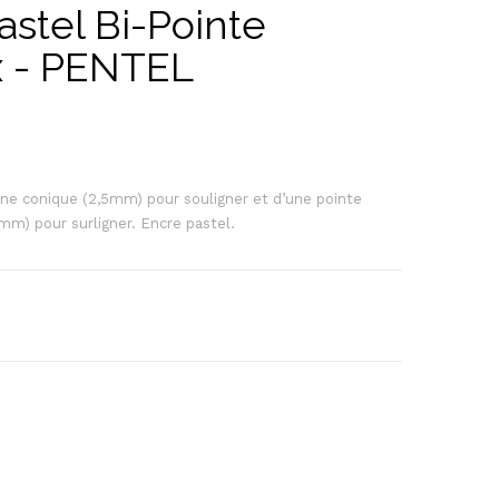
astel Bi-Pointe
x - PENTEL
ine conique (2,5mm) pour souligner et d’une pointe
mm) pour surligner. Encre pastel.