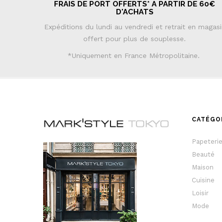
FRAIS DE PORT OFFERTS* A PARTIR DE 60€
D'ACHATS
Expéditions du lundi au vendredi et retrait en magas
offert pour plus de souplesse.
*Uniquement en France Métropolitaine.
CATÉGO
Papeteri
Beauté
Maison
Cuisine
Loisir
Mode