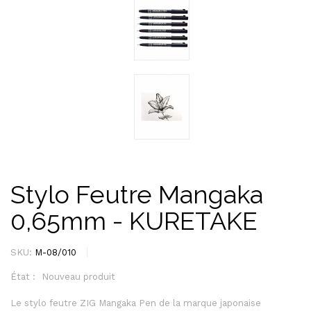
Stylo Feutre Mangaka
0,65mm - KURETAKE
SKU:
M-08/010
État :
Nouveau produit
Le stylo feutre ZIG Mangaka Pen de la marque japonaise