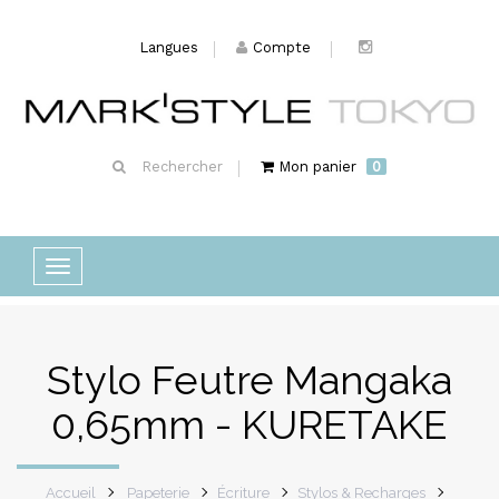
Langues
Compte
Rechercher
Mon panier
0
Basculer
la
navigation
Stylo Feutre Mangaka
0,65mm - KURETAKE
Accueil
Papeterie
Écriture
Stylos & Recharges