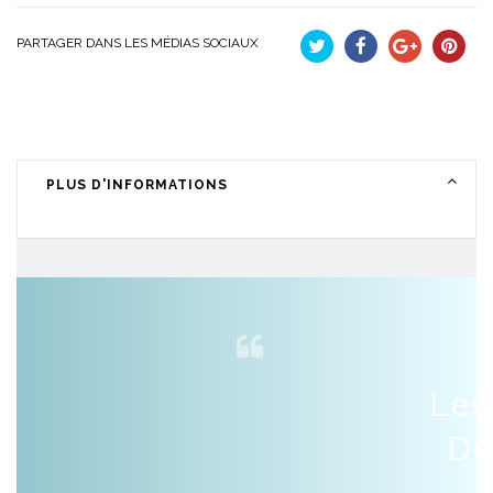
PARTAGER DANS LES MÉDIAS SOCIAUX
Tweet
Partager
Google+
Pinteres
PLUS D'INFORMATIONS
Les
De