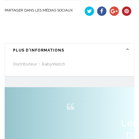
PARTAGER DANS LES MÉDIAS SOCIAUX
Tweet
Partager
Google+
Pinteres
PLUS D'INFORMATIONS
Distributeur : BabyWatch
Les
De