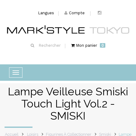
Langues
Compte
Rechercher
Mon panier
0
Basculer
la
Lampe Veilleuse Smiski
navigation
Touch Light Vol.2 -
SMISKI
Accueil
Loisirs
Figurines À Collectionner
Smiski
Lampe