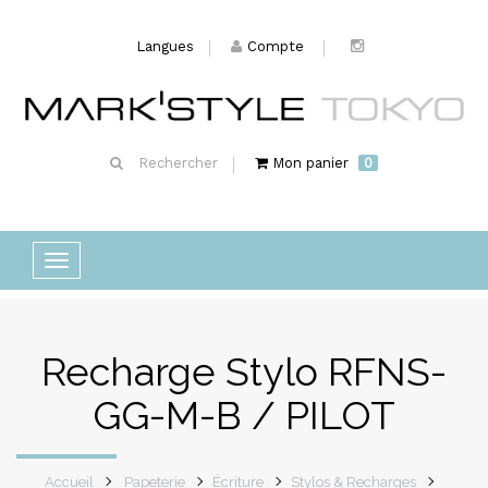
Langues
Compte
Rechercher
Mon panier
0
Basculer
la
navigation
Recharge Stylo RFNS-
GG-M-B / PILOT
Accueil
Papeterie
Écriture
Stylos & Recharges