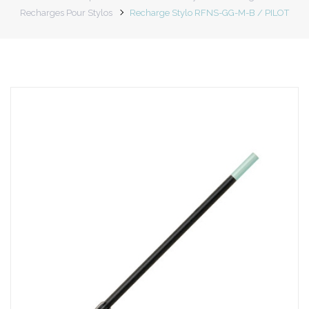
Recharges Pour Stylos
Recharge Stylo RFNS-GG-M-B / PILOT