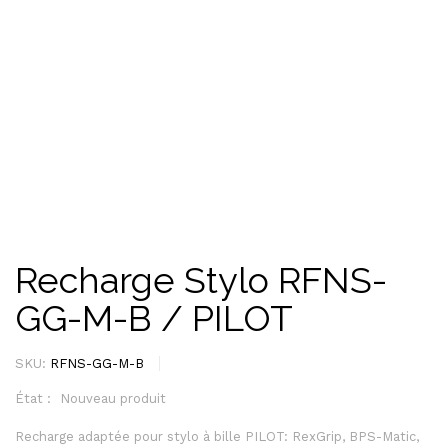
Recharge Stylo RFNS-
GG-M-B / PILOT
SKU:
RFNS-GG-M-B
État :
Nouveau produit
Recharge adaptée pour stylo à bille PILOT: RexGrip, BPS-Matic,