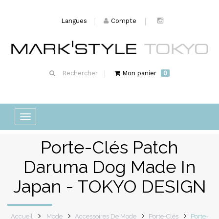
Langues
Compte
Rechercher
Mon panier
0
Basculer
la
Porte-Clés Patch
navigation
Daruma Dog Made In
Japan - TOKYO DESIGN
Accueil
Mode
Accessoires De Mode
Porte-Clés
Porte-