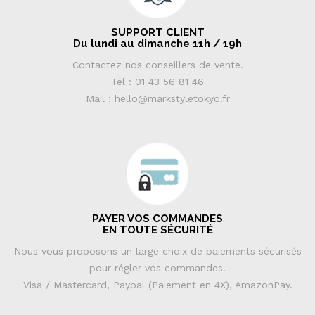
SUPPORT CLIENT
Du lundi au dimanche 11h / 19h
Contactez nos conseillers de vente.
Tél : 01 43 56 81 46
Mail : hello@markstyletokyo.fr
PAYER VOS COMMANDES
EN TOUTE SÉCURITÉ
Nous vous proposons un large choix de paiements sécurisés
pour régler vos commandes.
Visa / Mastercard, Paypal (Paiement en 4X), AmazonPay.