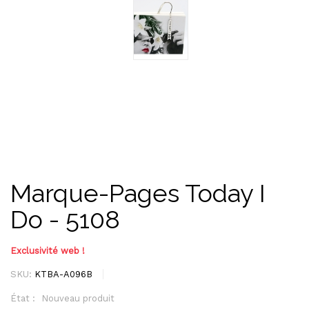
Marque-Pages Today I
Do - 5108
Exclusivité web !
SKU:
KTBA-A096B
État :
Nouveau produit