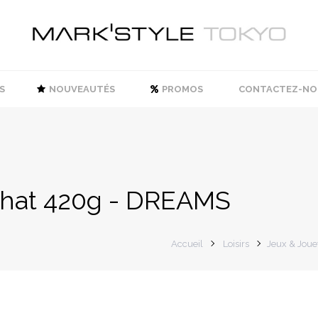
S
NOUVEAUTÉS
PROMOS
CONTACTEZ-NO
hat 420g - DREAMS
Accueil
Loisirs
Jeux & Joue