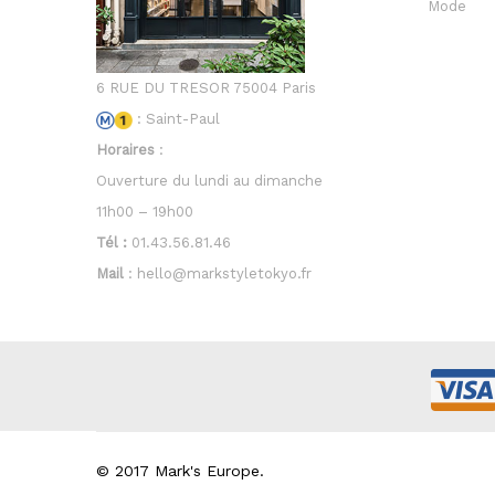
Mode
6 RUE DU TRESOR 75004 Paris
: Saint-Paul
Horaires
:
Ouverture du lundi au dimanche
11h00 – 19h00
Tél :
01.43.56.81.46
Mail
: hello@markstyletokyo.fr
© 2017 Mark's Europe.