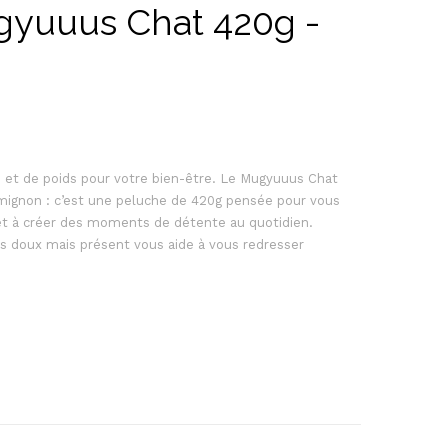
yuuus Chat 420g -
 et de poids pour votre bien-être. Le Mugyuuus Chat
mignon : c’est une peluche de 420g pensée pour vous
 et à créer des moments de détente au quotidien.
ds doux mais présent vous aide à vous redresser