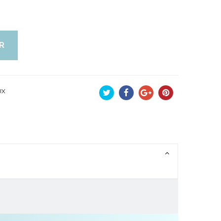
R
UX
Tweet
Partager
Google+
Pinterest