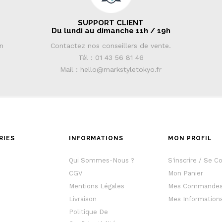
SUPPORT CLIENT
Du lundi au dimanche 11h / 19h
in
Contactez nos conseillers de vente.
Tél : 01 43 56 81 46
Mail : hello@markstyletokyo.fr
RIES
INFORMATIONS
MON PROFIL
e
Qui Sommes-Nous ?
S'inscrire / Se C
CGV
Mon Panier
Mentions Légales
Mes Commande
Livraison
Mes Information
Politique De