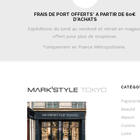
FRAIS DE PORT OFFERTS* A PARTIR DE 60€
D'ACHATS
Expéditions du lundi au vendredi et retrait en magas
offert pour plus de souplesse.
*Uniquement en France Métropolitaine.
CATÉGO
Papeteri
Beauté
Maison
Cuisine
Loisir