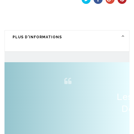
Tweet
Partager
Google+
Pinteres
PLUS D'INFORMATIONS
Les
De