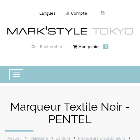
Langues
Compte
Rechercher
Mon panier
0
Basculer
la
navigation
Marqueur Textile Noir -
PENTEL
Accueil
Papeterie
Écriture
Marqueurs & Surligneurs