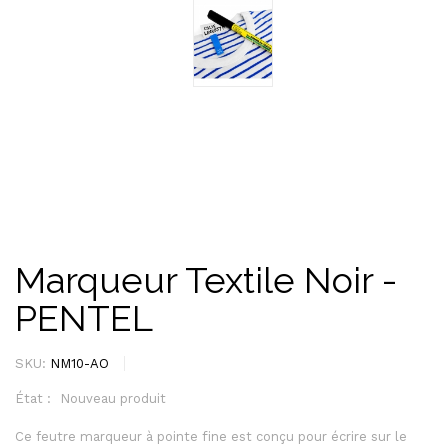
Marqueur Textile Noir -
PENTEL
SKU:
NM10-AO
État :
Nouveau produit
Ce feutre marqueur à pointe fine est conçu pour écrire sur le