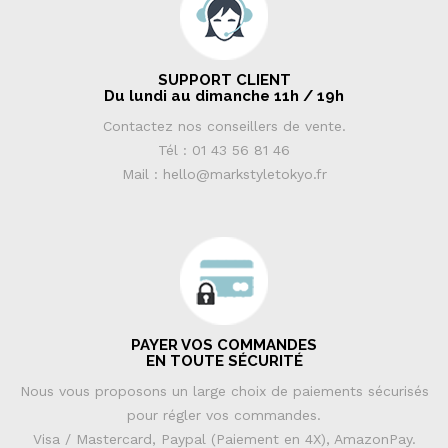
SUPPORT CLIENT
Du lundi au dimanche 11h / 19h
Contactez nos conseillers de vente.
Tél : 01 43 56 81 46
Mail : hello@markstyletokyo.fr
PAYER VOS COMMANDES
EN TOUTE SÉCURITÉ
Nous vous proposons un large choix de paiements sécurisés
pour régler vos commandes.
Visa / Mastercard, Paypal (Paiement en 4X), AmazonPay.