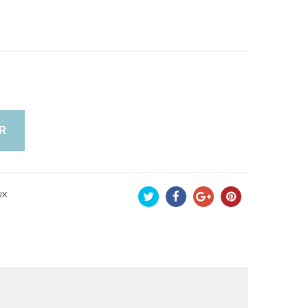
R
UX
Tweet
Partager
Google+
Pinterest