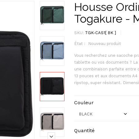
Housse Ordi
Togakure - 
SKU:
TGK-CAS1[ BK ]
État :
Nouveau produit
Vous recherchez une sacoche pra
tablette ou vos documents ? La 
une combinaison parfaite entre d
13 pouces et aux documents A4 - 
ripstop, super résistant. Dimens
Couleur
Quantité