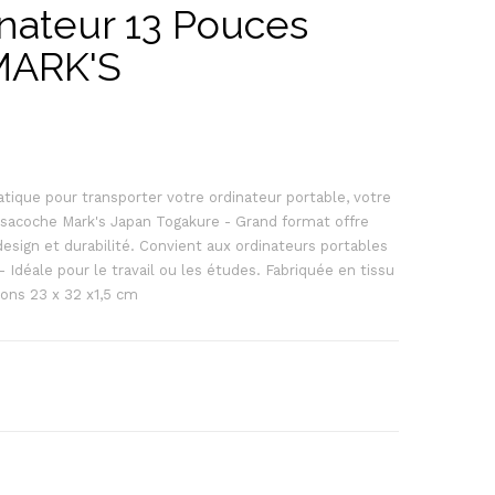
nateur 13 Pouces
MARK'S
tique pour transporter votre ordinateur portable, votre
sacoche Mark's Japan Togakure - Grand format offre
esign et durabilité. Convient aux ordinateurs portables
Idéale pour le travail ou les études. Fabriquée en tissu
ions 23 x 32 x1,5 cm