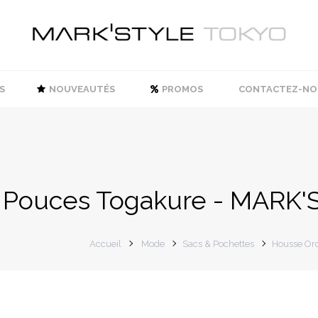
S
NOUVEAUTÉS
PROMOS
CONTACTEZ-NO
3 Pouces Togakure - MARK'
Accueil
Mode
Sacs & Pochettes
Housse Or