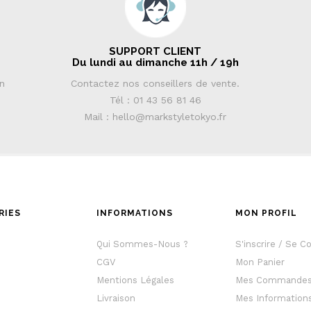
SUPPORT CLIENT
Du lundi au dimanche 11h / 19h
in
Contactez nos conseillers de vente.
Tél : 01 43 56 81 46
Mail : hello@markstyletokyo.fr
RIES
INFORMATIONS
MON PROFIL
e
Qui Sommes-Nous ?
S'inscrire / Se C
CGV
Mon Panier
Mentions Légales
Mes Commande
Livraison
Mes Information