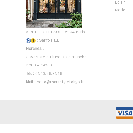
Loisir
Mode
6 RUE DU TRESOR 75004 Paris
: Saint-Paul
Horaires
:
Ouverture du lundi au dimanche
11h00 – 19h00
Tél :
01.43.56.81.46
Mail
: hello@markstyletokyo.fr