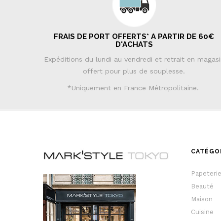
FRAIS DE PORT OFFERTS* A PARTIR DE 60€
D'ACHATS
Expéditions du lundi au vendredi et retrait en magas
offert pour plus de souplesse.
*Uniquement en France Métropolitaine.
CATÉGO
Papeteri
Beauté
Maison
Cuisine