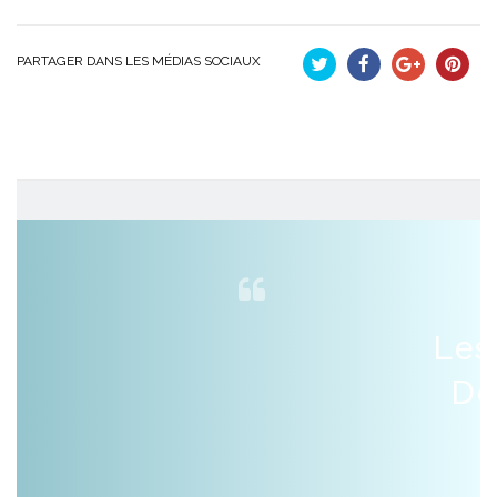
PARTAGER DANS LES MÉDIAS SOCIAUX
Tweet
Partager
Google+
Pinteres
Les
De