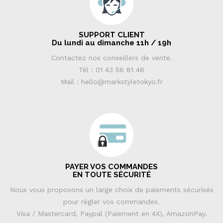
SUPPORT CLIENT
Du lundi au dimanche 11h / 19h
Contactez nos conseillers de vente.
Tél : 01 43 56 81 46
Mail : hello@markstyletokyo.fr
PAYER VOS COMMANDES
EN TOUTE SÉCURITÉ
Nous vous proposons un large choix de paiements sécurisés
pour régler vos commandes.
Visa / Mastercard, Paypal (Paiement en 4X), AmazonPay.