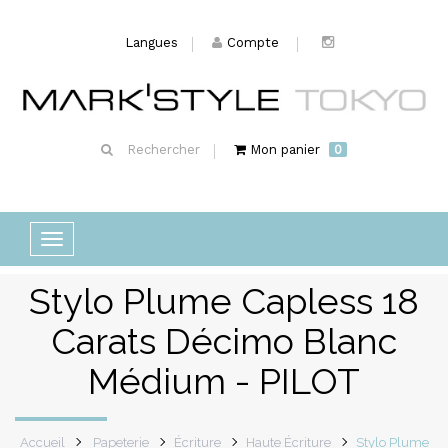
Langues
Compte
Rechercher
Mon panier
0
Basculer
la
Stylo Plume Capless 18
navigation
Carats Décimo Blanc
Médium - PILOT
Accueil
Papeterie
Écriture
Haute Écriture
Stylo Plume