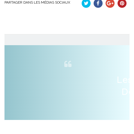
PARTAGER DANS LES MÉDIAS SOCIAUX
Tweet
Partager
Google+
Pinteres
Les
De