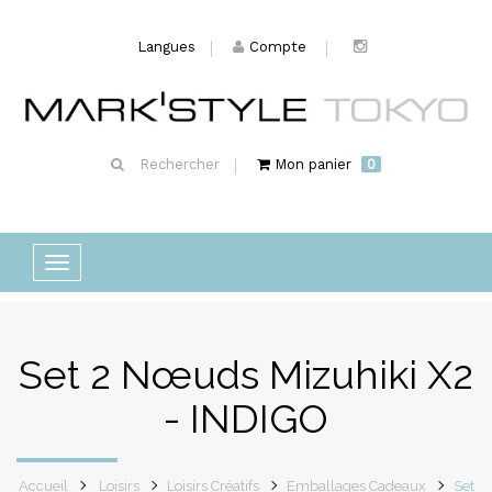
Langues
Compte
Rechercher
Mon panier
0
Basculer
la
navigation
Set 2 Nœuds Mizuhiki X2
- INDIGO
Accueil
Loisirs
Loisirs Créatifs
Emballages Cadeaux
Set