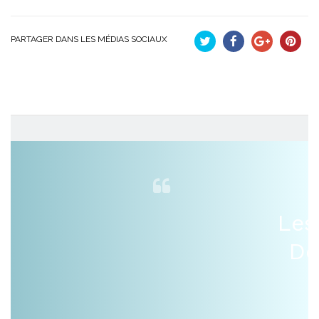
PARTAGER DANS LES MÉDIAS SOCIAUX
Tweet
Partager
Google+
Pinteres
Les
De