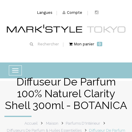
Langues
Compte
Rechercher
Mon panier
0
Basculer
Diffuseur De Parfum
la
navigation
100% Naturel Clarity
Shell 300ml - BOTANICA
Accueil
Maison
Parfums D'Intérieur
Diffuseurs De Parfum & Huiles Essentielles
Diffuseur De Parfum