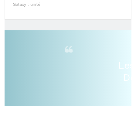
Galaxy : unité
Les
De