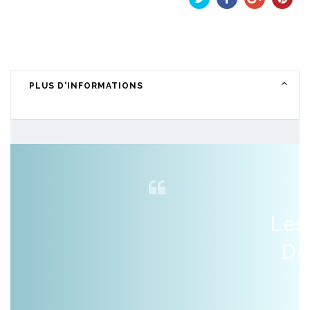
Tweet
Partager
Google+
Pinteres
PLUS D'INFORMATIONS
Les
De