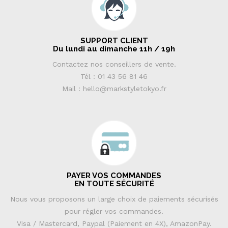
SUPPORT CLIENT
Du lundi au dimanche 11h / 19h
Contactez nos conseillers de vente.
Tél : 01 43 56 81 46
Mail : hello@markstyletokyo.fr
PAYER VOS COMMANDES
EN TOUTE SÉCURITÉ
Nous vous proposons un large choix de paiements sécurisés
pour régler vos commandes.
Visa / Mastercard, Paypal (Paiement en 4X), AmazonPay.