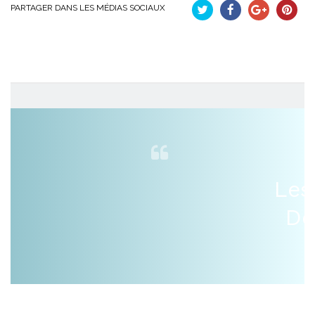
PARTAGER DANS LES MÉDIAS SOCIAUX
Tweet
Partager
Google+
Pinteres
Les
De