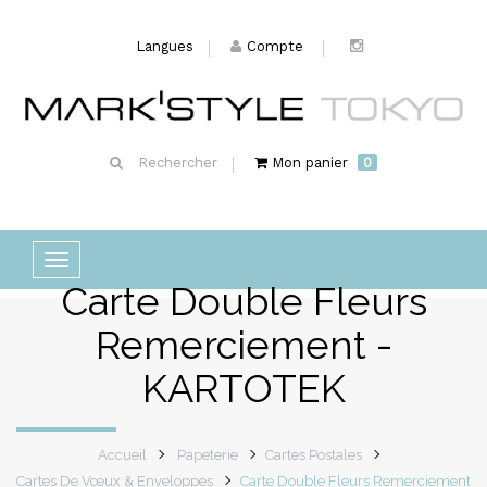
Langues
Compte
Rechercher
Mon panier
0
Basculer
Carte Double Fleurs
la
navigation
Remerciement -
KARTOTEK
Accueil
Papeterie
Cartes Postales
Cartes De Vœux & Enveloppes
Carte Double Fleurs Remerciement