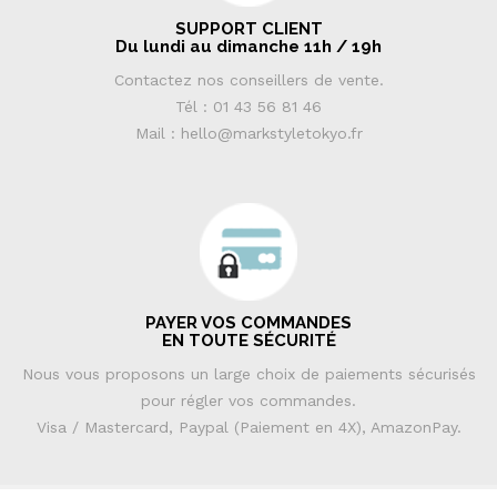
SUPPORT CLIENT
Du lundi au dimanche 11h / 19h
Contactez nos conseillers de vente.
Tél : 01 43 56 81 46
Mail : hello@markstyletokyo.fr
PAYER VOS COMMANDES
EN TOUTE SÉCURITÉ
Nous vous proposons un large choix de paiements sécurisés
pour régler vos commandes.
Visa / Mastercard, Paypal (Paiement en 4X), AmazonPay.