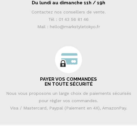
Du lundi au dimanche 11h / 19h
Contactez nos conseillers de vente.
Tél : 01 43 56 81 46
Mail : hello@markstyletokyo.fr
PAYER VOS COMMANDES
EN TOUTE SÉCURITÉ
Nous vous proposons un large choix de paiements sécurisés
pour régler vos commandes.
Visa / Mastercard, Paypal (Paiement en 4X), AmazonPay.