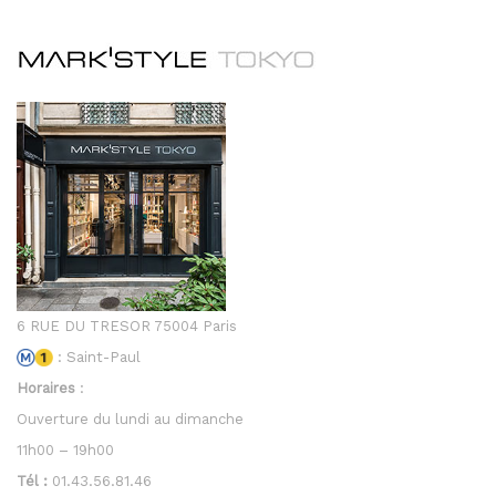
6 RUE DU TRESOR 75004 Paris
: Saint-Paul
Horaires
:
Ouverture du lundi au dimanche
11h00 – 19h00
Tél :
01.43.56.81.46