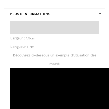
PLUS D'INFORMATIONS
Largeur :
1,5cm
Longueur :
7m
Découvrez ci-dessous un exemple d'utilisation des
masté