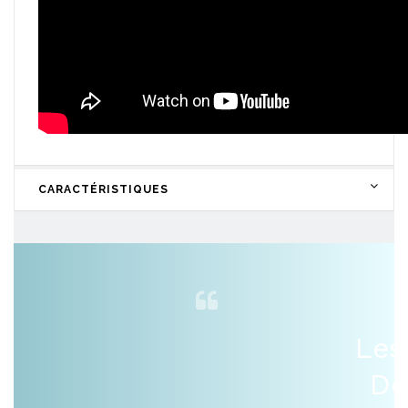
CARACTÉRISTIQUES
Les
De