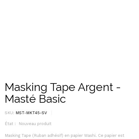
Masking Tape Argent -
Masté Basic
SKU:
MST-MKT45-SV
État :
Nouveau produit
Masking Tape (Ruban adhésif) en papier Washi. Ce papier est