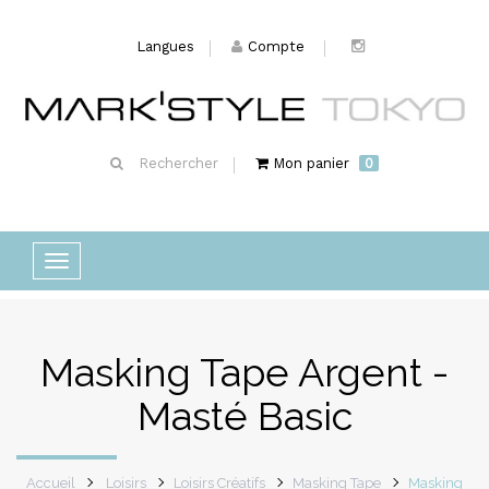
Langues
Compte
Rechercher
Mon panier
0
Basculer
la
navigation
Masking Tape Argent -
Masté Basic
Accueil
Loisirs
Loisirs Créatifs
Masking Tape
Masking