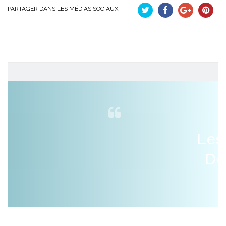
PARTAGER DANS LES MÉDIAS SOCIAUX
Tweet
Partager
Google+
Pinteres
Les
De