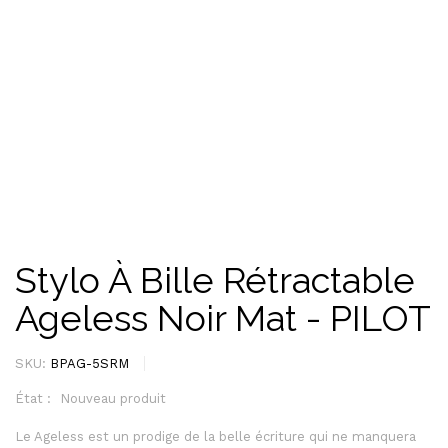
Stylo À Bille Rétractable
Ageless Noir Mat - PILOT
SKU:
BPAG-5SRM
État :
Nouveau produit
Le Ageless est un prodige de la belle écriture qui ne manquera