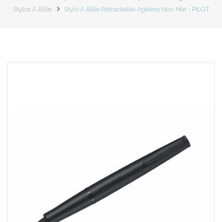
Stylos À Bille
Stylo À Bille Rétractable Ageless Noir Mat - PILOT