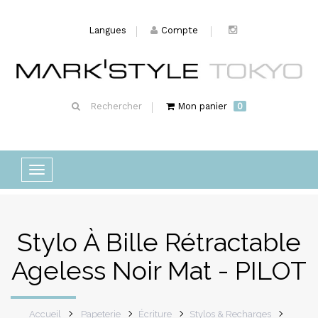
Langues
Compte
Rechercher
Mon panier
0
Basculer
la
navigation
Stylo À Bille Rétractable
Ageless Noir Mat - PILOT
Accueil
Papeterie
Écriture
Stylos & Recharges