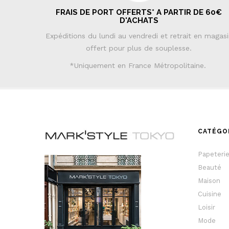
FRAIS DE PORT OFFERTS* A PARTIR DE 60€
D'ACHATS
Expéditions du lundi au vendredi et retrait en magas
offert pour plus de souplesse.
*Uniquement en France Métropolitaine.
CATÉGO
Papeteri
Beauté
Maison
Cuisine
Loisir
Mode