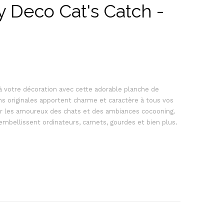
ly Deco Cat's Catch -
 votre décoration avec cette adorable planche de
ions originales apportent charme et caractère à tous vos
our les amoureux des chats et des ambiances cocooning.
s embellissent ordinateurs, carnets, gourdes et bien plus.