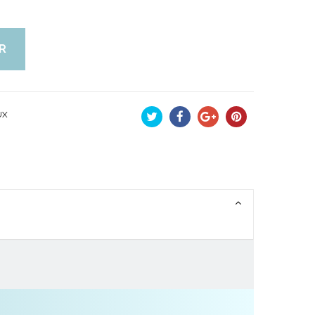
R
UX
Tweet
Partager
Google+
Pinterest