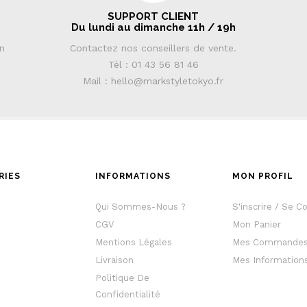
SUPPORT CLIENT
Du lundi au dimanche 11h / 19h
in
Contactez nos conseillers de vente.
Tél : 01 43 56 81 46
Mail : hello@markstyletokyo.fr
RIES
INFORMATIONS
MON PROFIL
e
Qui Sommes-Nous ?
S'inscrire / Se C
CGV
Mon Panier
Mentions Légales
Mes Commande
Livraison
Mes Information
Politique De
Confidentialité