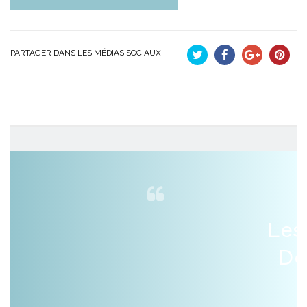
PARTAGER DANS LES MÉDIAS SOCIAUX
Tweet
Partager
Google+
Pinteres
Les
De