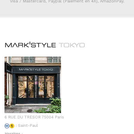
Visa / Mastercard, Paypal (Paiement en 4X), AmazonPay.
6 RUE DU TRESOR 75004 Paris
: Saint-Paul
Horaires
: