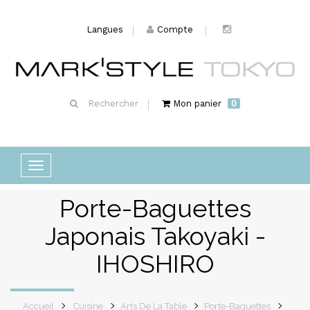
Langues
Compte
Rechercher
Mon panier
0
Basculer
la
Porte-Baguettes
navigation
Japonais Takoyaki -
IHOSHIRO
Accueil
Cuisine
Arts De La Table
Porte-Baguettes