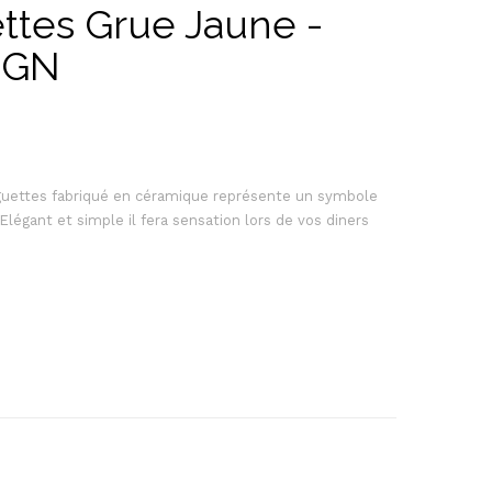
ttes Grue Jaune -
IGN
aguettes fabriqué en céramique représente un symbole
Elégant et simple il fera sensation lors de vos diners