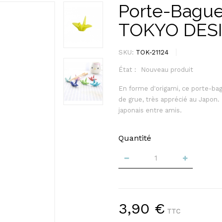
Porte-Bague
TOKYO DES
SKU:
TOK-21124
État :
Nouveau produit
En forme d'origami, ce porte-b
de grue, très apprécié au Japon. 
japonais entre amis.
Quantité
3,90 €
TTC