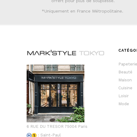
offert pour plus de souplesse.
*Uniquement en France Métropolitaine.
CATÉGO
Papeteri
Beauté
Maison
Cuisine
Loisir
Mode
6 RUE DU TRESOR 75004 Paris
: Saint-Paul