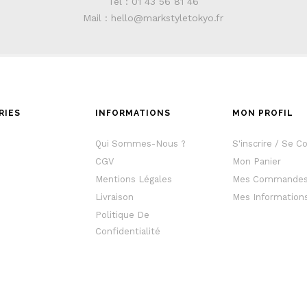
Tél : 01 43 56 81 46
Mail : hello@markstyletokyo.fr
RIES
INFORMATIONS
MON PROFIL
e
Qui Sommes-Nous ?
S'inscrire / Se C
CGV
Mon Panier
Mentions Légales
Mes Commande
Livraison
Mes Information
Politique De
Confidentialité