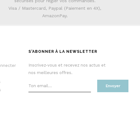
sécurisés pour régler vos commandes.
Visa / Mastercard, Paypal (Paiement en 4X),
AmazonPay.
S'ABONNER À LA NEWSLETTER
Inscrivez-vous et recevez nos actus et
onnecter
nos meilleures offres.
s
Envoyer
s