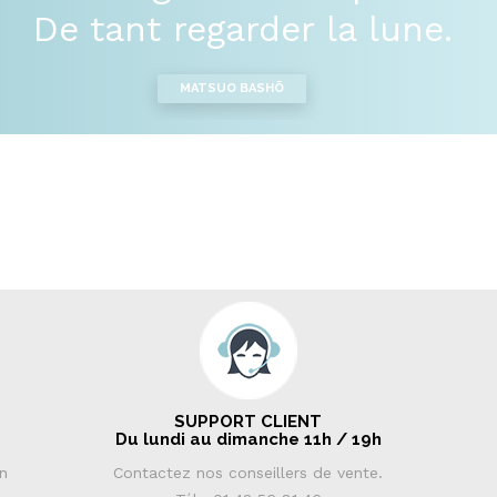
De tant regarder la lune.
MATSUO BASHÕ
SUPPORT CLIENT
Du lundi au dimanche 11h / 19h
in
Contactez nos conseillers de vente.