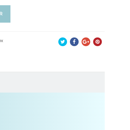
R
UX
Tweet
Partager
Google+
Pinterest