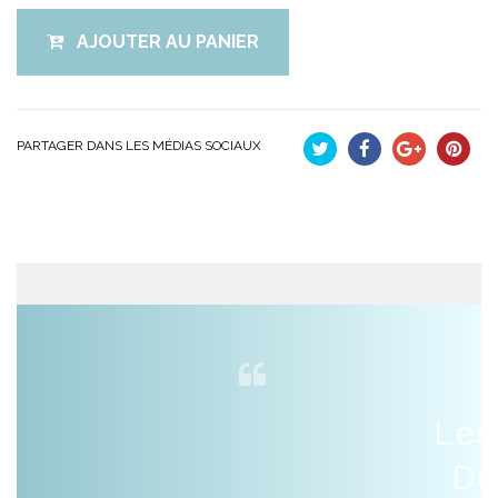
AJOUTER AU PANIER
PARTAGER DANS LES MÉDIAS SOCIAUX
Tweet
Partager
Google+
Pinteres
Les
De