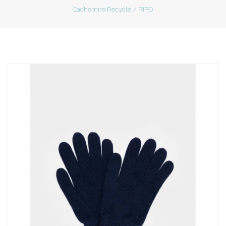
Cachemire Recyclé / RIFO