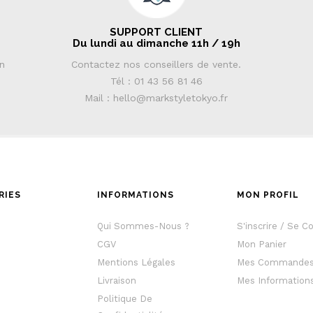
SUPPORT CLIENT
Du lundi au dimanche 11h / 19h
in
Contactez nos conseillers de vente.
Tél : 01 43 56 81 46
Mail : hello@markstyletokyo.fr
RIES
INFORMATIONS
MON PROFIL
e
Qui Sommes-Nous ?
S'inscrire / Se C
CGV
Mon Panier
Mentions Légales
Mes Commande
Livraison
Mes Information
Politique De