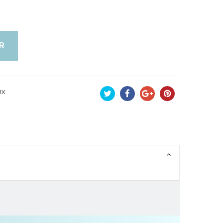
R
UX
Tweet
Partager
Google+
Pinterest