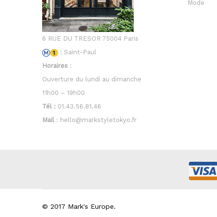
Mode
6 RUE DU TRESOR 75004 Paris
: Saint-Paul
Horaires
:
Ouverture du lundi au dimanche
11h00 – 19h00
Tél :
01.43.56.81.46
Mail
: hello@markstyletokyo.fr
© 2017 Mark's Europe.