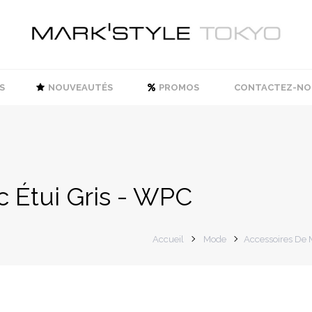
S
NOUVEAUTÉS
PROMOS
CONTACTEZ-NO
c Étui Gris - WPC
Accueil
Mode
Accessoires De