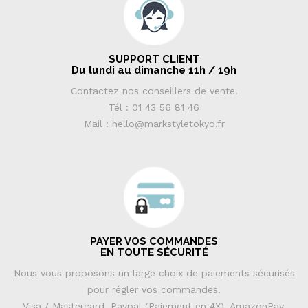
SUPPORT CLIENT
Du lundi au dimanche 11h / 19h
Contactez nos conseillers de vente.
Tél : 01 43 56 81 46
Mail : hello@markstyletokyo.fr
PAYER VOS COMMANDES
EN TOUTE SÉCURITÉ
Nous vous proposons un large choix de paiements sécurisés
pour régler vos commandes.
Visa / Mastercard, Paypal (Paiement en 4X), AmazonPay.