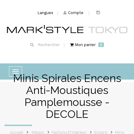
Langues
Compte
Rechercher
Mon panier
0
Basculer
Minis Spirales Encens
la
Anti-Moustiques
navigation
Pamplemousse -
DECOLE
Accueil
Maison
Parfums D'Intérieur
Encens
Minis