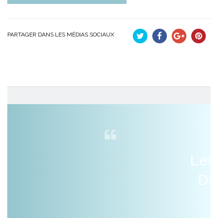
PARTAGER DANS LES MÉDIAS SOCIAUX
Tweet
Partager
Google+
Pinteres
Les
De